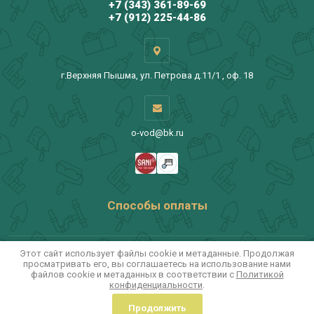
+7 (343) 361-89-69
+7 (912) 225-44-86
г.Верхняя Пышма, ул. Петрова д.11/1 , оф. 18
o-vod@bk.ru
Способы оплаты
Этот сайт использует файлы cookie и метаданные. Продолжая
просматривать его, вы соглашаетесь на использование нами
УралРитейлГрупп © 2009-2024
файлов cookie и метаданных в соответствии с
Политикой
Политика конфиденциальности
конфиденциальности
.
Реклама в интернет.
Лендинг
создан в megagroup.ru
Продолжить